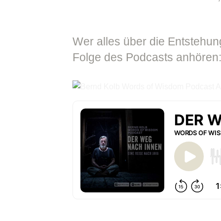
Wer alles über die Entsteh
Folge des Podcasts anhören