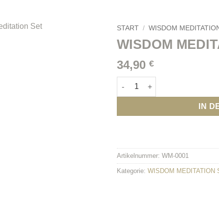
SIDDHARTHA
ASHRAM
TALK
START
/
WISDOM MEDITATIO
WISDOM MEDIT
34,90
€
WISDOM MEDITATION CARD S
IN 
Artikelnummer:
WM-0001
Kategorie:
WISDOM MEDITATION 