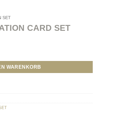
S
PRAXIS
LIBRARY
SHOP
ÜBER
MEIN KONTO
N SET
ATION CARD SET
ET Menge
DEN WARENKORB
SET