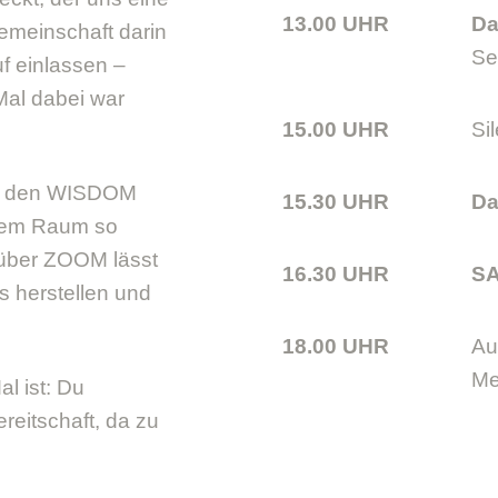
13.00 UHR
Da
emeinschaft darin
Se
uf einlassen –
al dabei war
15.00 UHR
Si
für den WISDOM
15.30 UHR
Da
esem Raum so
h über ZOOM lässt
16.30 UHR
S
s herstellen und
18.00 UHR
Au
Me
al ist: Du
reitschaft, da zu