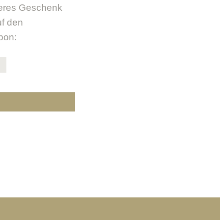
deres Geschenk
uf den
pon: