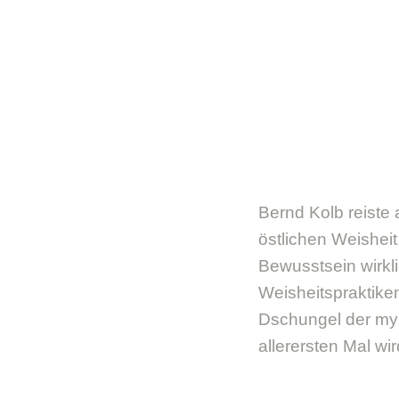
Bernd Kolb reist
östlichen Weisheit
Bewusstsein wirklic
Weisheitspraktiken
Dschungel der my
allerersten Mal w