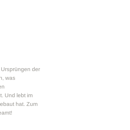
 Ursprüngen der
en, was
en
t. Und lebt im
ebaut hat. Zum
eamt!